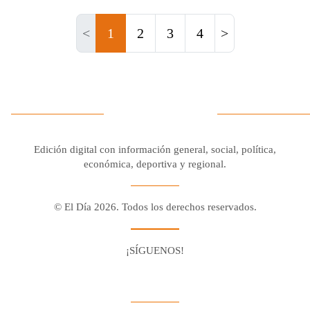
<
1
2
3
4
>
Edición digital con información general, social, política,
económica, deportiva y regional.
© El Día 2026. Todos los derechos reservados.
¡SÍGUENOS!
Facebook
Youtube
Twitter X
Instagram
Whatsapp