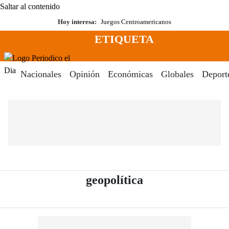
Saltar al contenido
Hoy interesa:
Juegos Centroamericanos
ETIQUETA
Menú
Periodico El Dia Digital
Nacionales
Opinión
Económicas
Globales
Deport
- Periódico El D
geopolítica