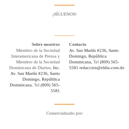
¡SÍGUENOS!
Facebook
Youtube
Twitter X
Instagram
Whatsapp
Sobre nosotros
Contacto
Miembro de la Sociedad
Av. San Martín #236, Santo
Interamericana de Prensa y
Domingo, República
Miembro de la Sociedad
Dominicana,
Tel
(809) 565-
Dominicana de Diarios,
Inc.
5581
redaccion@eldia.com.do
Av. San Martín #236, Santo
Domingo, República
Dominicana
, Tel
(809) 565-
5581
Comercializado por:
Digo Network