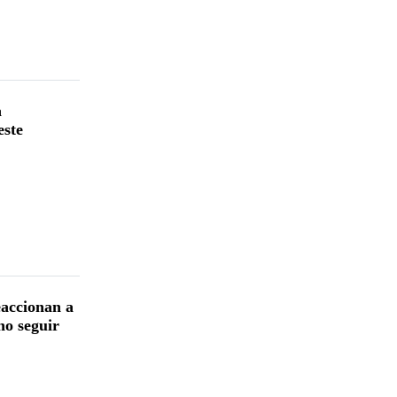
a
este
eaccionan a
no seguir