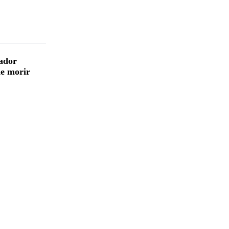
rador
de morir