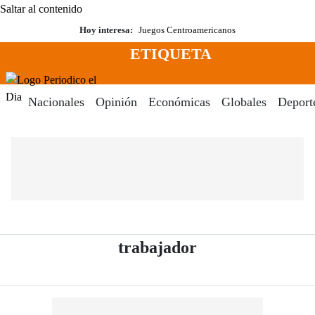
Saltar al contenido
Hoy interesa:
Juegos Centroamericanos
ETIQUETA
Menú
Periodico El Dia Digital
Nacionales
Opinión
Económicas
Globales
Deport
- Periódico El D
trabajador