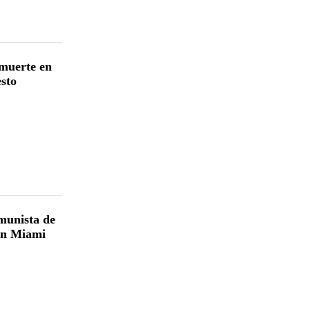
 muerte en
esto
munista de
 en Miami