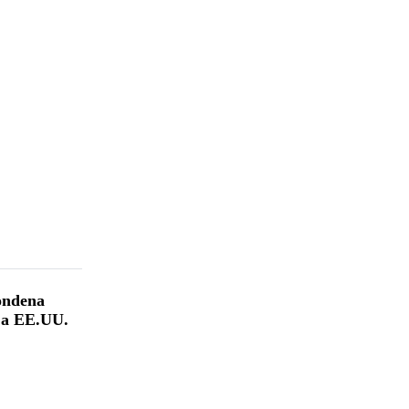
ondena
a a EE.UU.