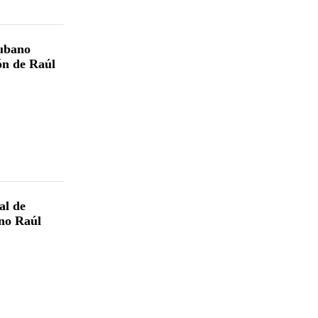
cubano
ón de Raúl
al de
no Raúl