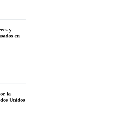
eres y
usados en
or la
ados Unidos