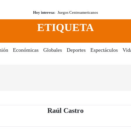
Hoy interesa:
Juegos Centroamericanos
ETIQUETA
nión
Económicas
Globales
Deportes
Espectáculos
Vid
- Periódico El D
Raúl Castro