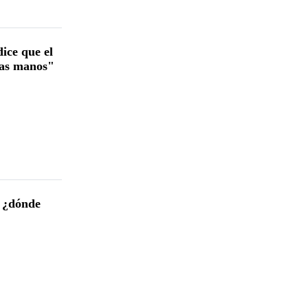
ice que el
ias manos"
: ¿dónde