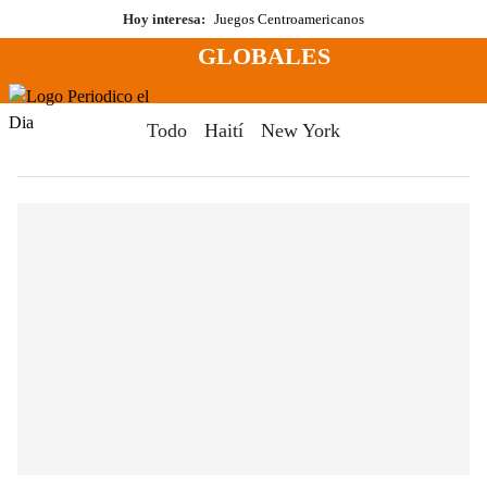
Saltar
Hoy interesa:
Juegos Centroamericanos
al
GLOBALES
contenido
Menú
Periodico El Dia Digital
Todo
Haití
New York