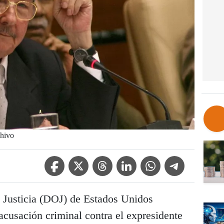
chivo
Facebook Icon
Twitter Icon
Threads Icon
Linkedin Icon
WhatsApp Icon
Telegram Icon
 Justicia (DOJ) de Estados Unidos
acusación criminal contra el expresidente