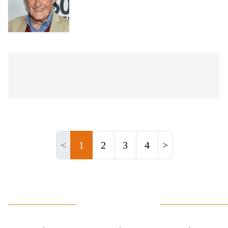
<
1
2
3
4
>