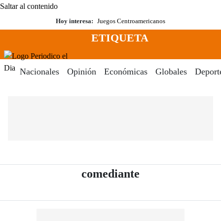
Saltar al contenido
Hoy interesa:
Juegos Centroamericanos
ETIQUETA
Menú
Periodico El Dia Digital
Nacionales
Opinión
Económicas
Globales
Deport
- Periódico El D
comediante