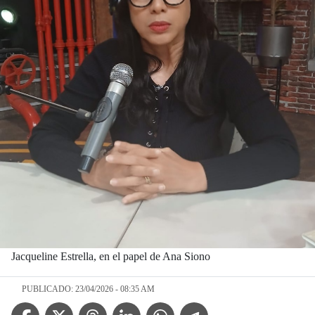
Jacqueline Estrella, en el papel de Ana Siono
PUBLICADO: 23/04/2026 - 08:35 AM
Facebook Icon
Twitter Icon
Threads Icon
Linkedin Icon
WhatsApp Icon
Telegram Icon