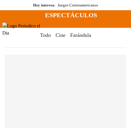
Saltar
Hoy interesa:
Juegos Centroamericanos
al
ESPECTÁCULOS
contenido
Menú
Periodico El Dia Digital
Todo
Cine
Farándula