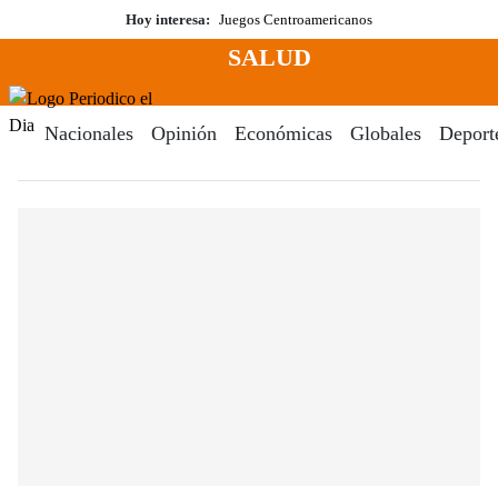
Saltar
Hoy interesa:
Juegos Centroamericanos
al
SALUD
contenido
Menú
Periodico El Dia Digital
Nacionales
Opinión
Económicas
Globales
Deport