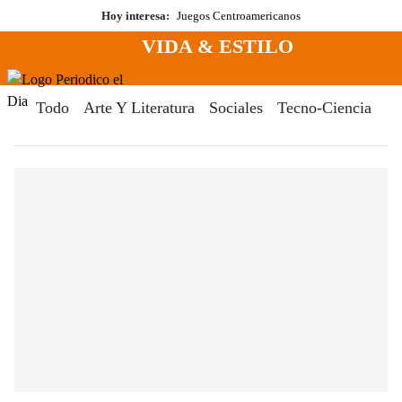
Saltar
Hoy interesa:
Juegos Centroamericanos
al
VIDA & ESTILO
contenido
Menú
Periodico El Dia Digital
Todo
Arte Y Literatura
Sociales
Tecno-Ciencia