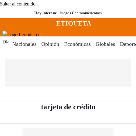
Saltar al contenido
Hoy interesa:
Juegos Centroamericanos
ETIQUETA
Menú
Periodico El Dia Digital
Nacionales
Opinión
Económicas
Globales
Deport
- Periódico E
tarjeta de crédito