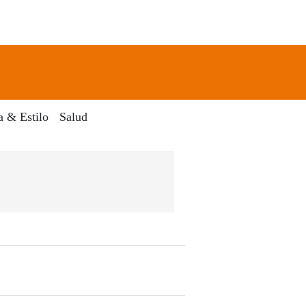
newsletter
Search
a & Estilo
Salud
El Dia Digital