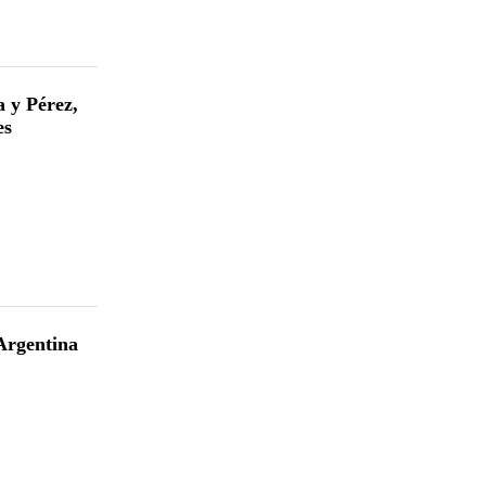
 y Pérez,
es
Argentina