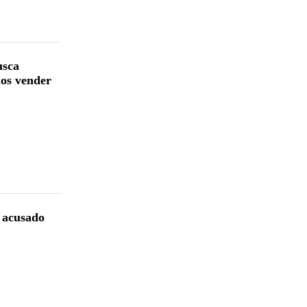
usca
dos vender
r acusado