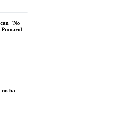
vocan "No
s Pumarol
l no ha