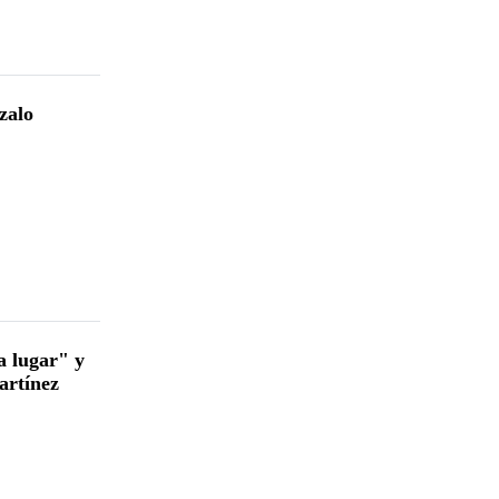
zalo
a lugar" y
artínez