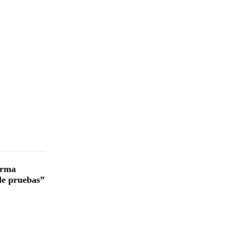
irma
 de pruebas”