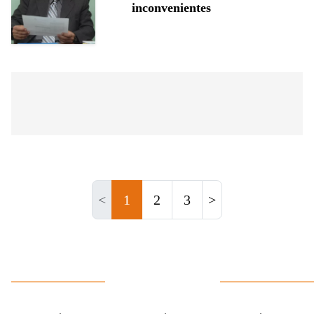
inconvenientes
<
1
2
3
>