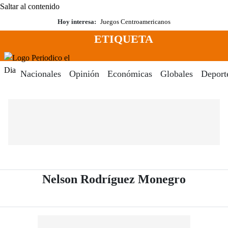
Saltar al contenido
Hoy interesa:
Juegos Centroamericanos
ETIQUETA
Menú
Periodico El Dia Digital
Nacionales
Opinión
Económicas
Globales
Deport
- Periód
Nelson Rodríguez Monegro