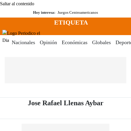
Saltar al contenido
Hoy interesa:
Juegos Centroamericanos
ETIQUETA
Menú
Periodico El Dia Digital
Nacionales
Opinión
Económicas
Globales
Deport
- Periódi
Jose Rafael Llenas Aybar