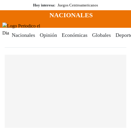
Saltar
Hoy interesa:
Juegos Centroamericanos
al
NACIONALES
contenido
Menú
Periodico El Dia Digital
Nacionales
Opinión
Económicas
Globales
Deport