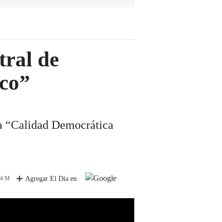
ral de
nco”
ada “Calidad Democrática
 4 M
Agregar El Día en