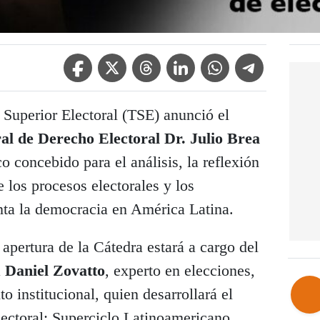
Facebook Icon
Twitter Icon
Threads Icon
Linkedin Icon
WhatsApp Icon
Telegram Icon
 Superior Electoral (TSE) anunció el
al de Derecho Electoral Dr. Julio Brea
 concebido para el análisis, la reflexión
e los procesos electorales y los
enta la democracia en América Latina.
apertura de la Cátedra estará a cargo del
a
Daniel Zovatto
, experto en elecciones,
o institucional, quien desarrollará el
ectoral: Superciclo Latinoamericano