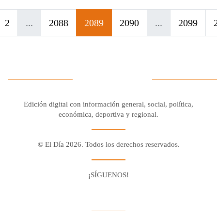
2
...
2088
2089
2090
...
2099
Edición digital con información general, social, política,
económica, deportiva y regional.
© El Día 2026. Todos los derechos reservados.
¡SÍGUENOS!
Facebook
Youtube
Twitter X
Instagram
Whatsapp