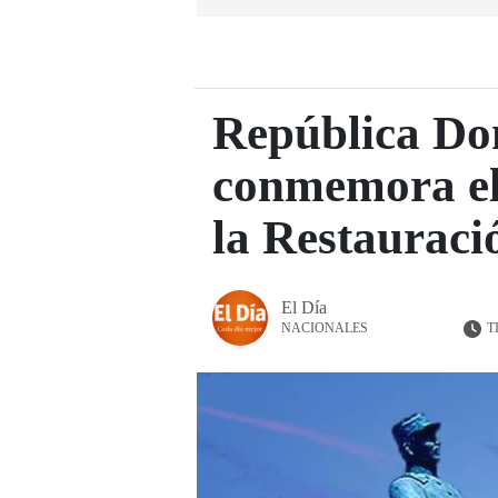
República Do
conmemora el
la Restauraci
El Día
T
NACIONALES