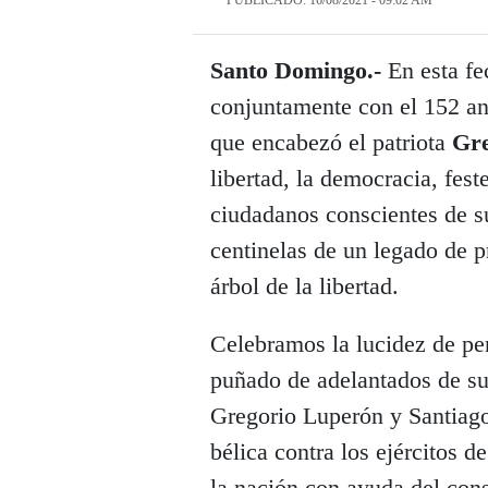
PUBLICADO: 16/08/2021 - 09:02 AM
Santo Domingo.-
En esta fe
conjuntamente con el 152 ani
que encabezó el patriota
Gre
libertad, la democracia, fest
ciudadanos conscientes de s
centinelas de un legado de 
árbol de la libertad.
Celebramos la lucidez de pen
puñado de adelantados de su
Gregorio Luperón y Santiag
bélica contra los ejércitos 
la nación con ayuda del con