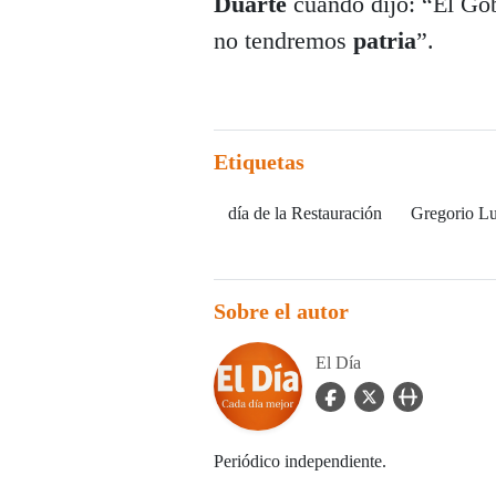
Duarte
cuando dijo: “El Go
no tendremos
patria
”.
Etiquetas
día de la Restauración
Gregorio L
Sobre el autor
El Día
facebook Icon
twitter Icon
user_url Icon
Periódico independiente.