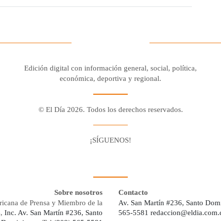
Edición digital con información general, social, política,
económica, deportiva y regional.
© El Día 2026. Todos los derechos reservados.
¡SÍGUENOS!
Facebook
Youtube
Twitter X
Instagram
Whatsapp
Sobre nosotros
Contacto
ricana de Prensa y Miembro de la
Av. San Martín #236, Santo Dom
s,
Inc. Av. San Martín #236, Santo
565-5581
redaccion@eldia.com.