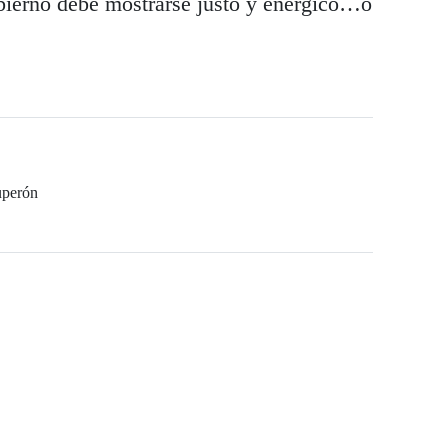
bierno debe mostrarse justo y enérgico…o
uperón