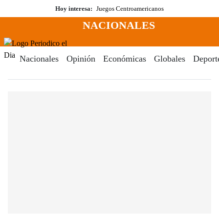
Saltar
Hoy interesa:
Juegos Centroamericanos
al
NACIONALES
contenido
Menú
Periodico El Dia Digital
Nacionales
Opinión
Económicas
Globales
Deport