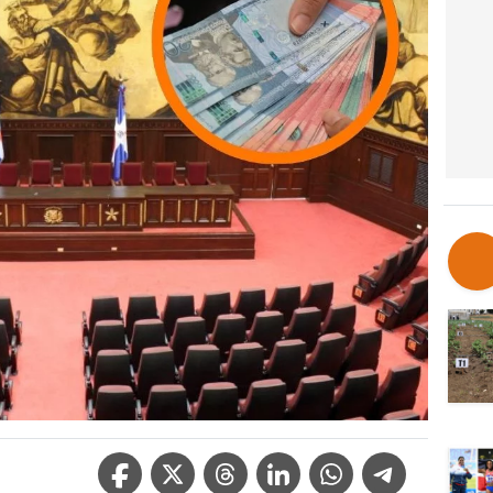
Facebook Icon
Twitter Icon
Threads Icon
Linkedin Icon
WhatsApp Icon
Telegram Icon