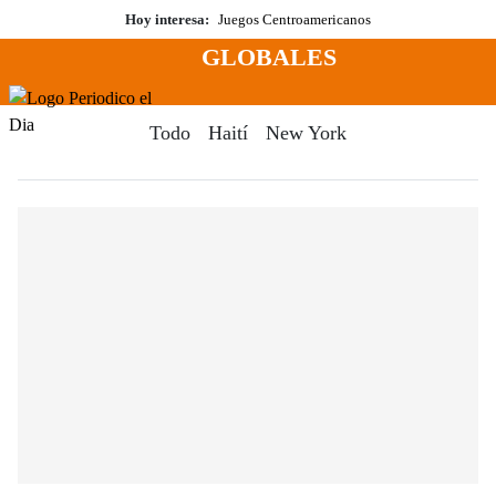
Saltar
Hoy interesa:
Juegos Centroamericanos
al
GLOBALES
contenido
Menú
Periodico El Dia Digital
Todo
Haití
New York