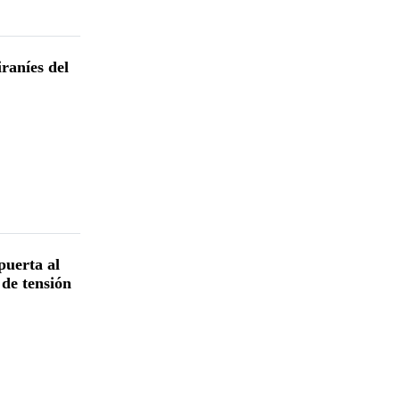
raníes del
puerta al
 de tensión