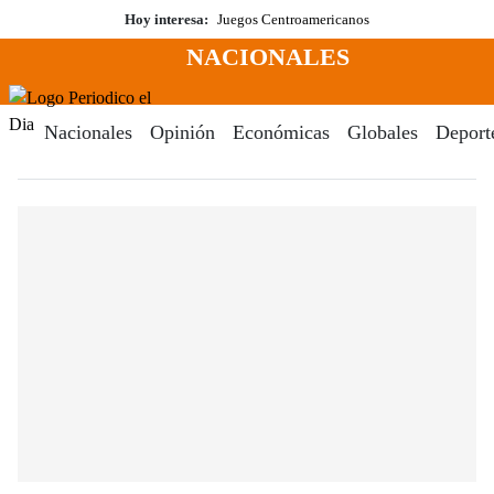
Saltar
Hoy interesa:
Juegos Centroamericanos
al
NACIONALES
contenido
Menú
Periodico El Dia Digital
Nacionales
Opinión
Económicas
Globales
Deport