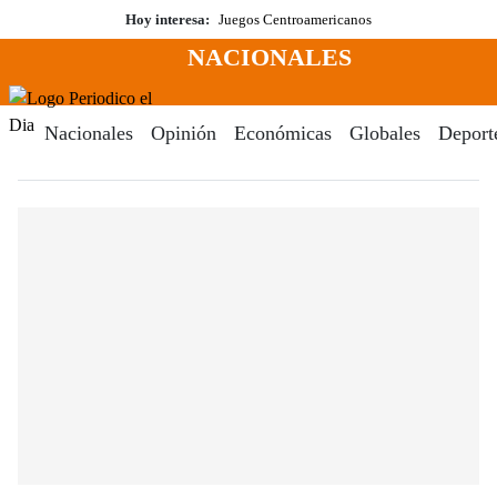
Saltar
Hoy interesa:
Juegos Centroamericanos
al
NACIONALES
contenido
Menú
Periodico El Dia Digital
Nacionales
Opinión
Económicas
Globales
Deport