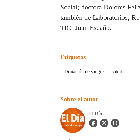
Social; doctora Dolores Feli
también de Laboratorios, R
TIC, Juan Escaño.
Etiquetas
Donación de sangre
salud
Sobre el autor
El Día
facebook Icon
twitter Icon
user_url Icon