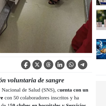
Facebook Icon
Twitter Icon
Threads Icon
Linkedin Icon
WhatsApp Icon
Telegram Icon
ón voluntaria de sangre
 Nacional de Salud (SNS), c
uenta con un
re
con 50 colaboradores inscritos y ha
 de 1
50 clubes en hospitales y Servicios