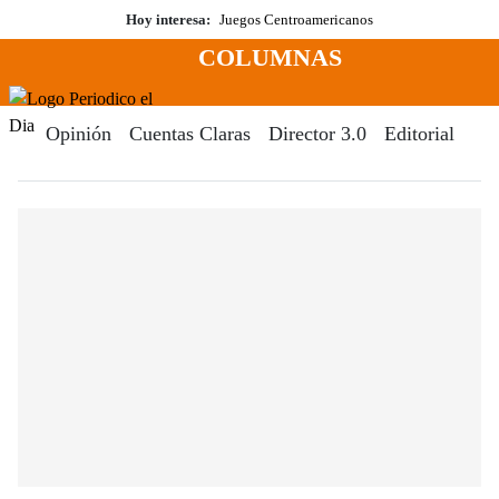
Saltar
Hoy interesa:
Juegos Centroamericanos
al
COLUMNAS
contenido
Menú
Periodico El Dia Digital
Opinión
Cuentas Claras
Director 3.0
Editorial