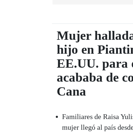
Mujer hallada
hijo en Pianti
EE.UU. para d
acababa de c
Cana
Familiares de Raisa Yul
mujer llegó al país desd