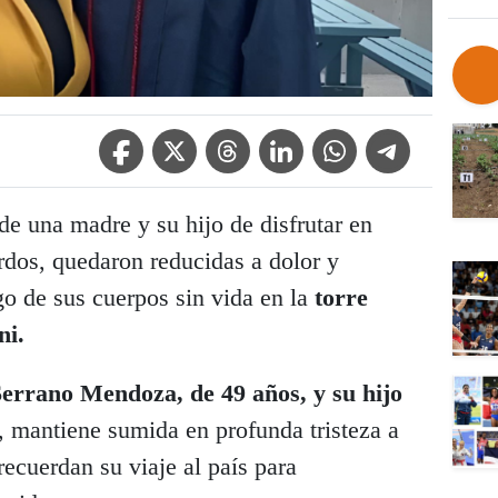
Facebook Icon
Twitter Icon
Threads Icon
Linkedin Icon
WhatsApp Icon
Telegram Icon
e una madre y su hijo de disfrutar en
rdos, quedaron reducidas a dolor y
go de sus cuerpos sin vida en la
torre
ni.
errano Mendoza, de 49 años, y su hijo
, mantiene sumida en profunda tristeza a
recuerdan su viaje al país para