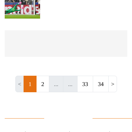
<
1
2
...
...
33
34
>