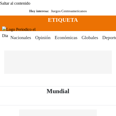
Saltar al contenido
Hoy interesa:
Juegos Centroamericanos
ETIQUETA
Menú
Periodico El Dia Digital
Nacionales
Opinión
Económicas
Globales
Deport
- Periódico El Dia
Mundial