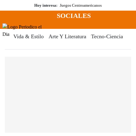
Saltar
Hoy interesa:
Juegos Centroamericanos
al
SOCIALES
contenido
Menú
Periodico El Dia Digital
Vida & Estilo
Arte Y Literatura
Tecno-Ciencia