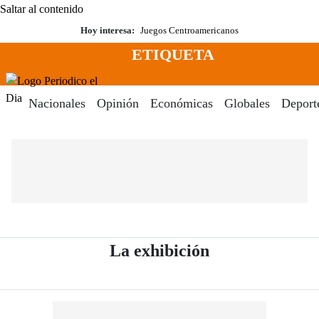
Saltar al contenido
Hoy interesa:
Juegos Centroamericanos
ETIQUETA
Menú
Periodico El Dia Digital
Nacionales
Opinión
Económicas
Globales
Deport
- Periódico El 
La exhibición