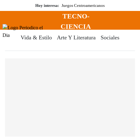
Saltar
Hoy interesa:
Juegos Centroamericanos
al
TECNO-
contenido
Menú
CIENCIA
Periodico El Dia Digital
Vida & Estilo
Arte Y Literatura
Sociales