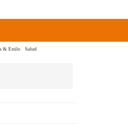
newsletter
Search
a & Estilo
Salud
 Digital