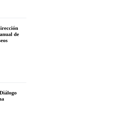
irección
anual de
seos
 Diálogo
na