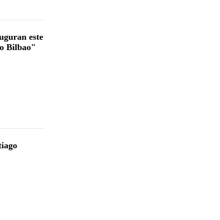
auguran este
to Bilbao"
tiago