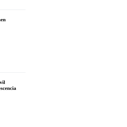
men
vil
escencia