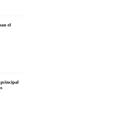
ban el
 principal
as