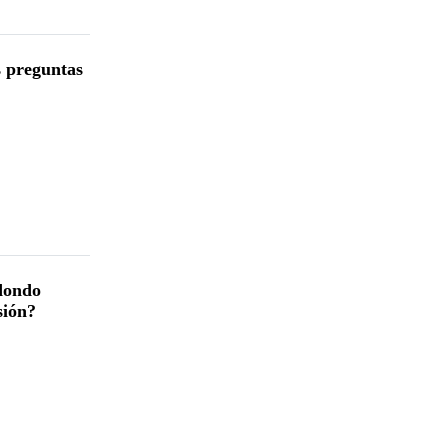
s preguntas
dondo
sión?