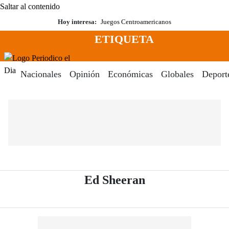
Saltar al contenido
Hoy interesa:
Juegos Centroamericanos
ETIQUETA
Menú
Periodico El Dia Digital
Nacionales
Opinión
Económicas
Globales
Deport
- Periódico El D
Ed Sheeran