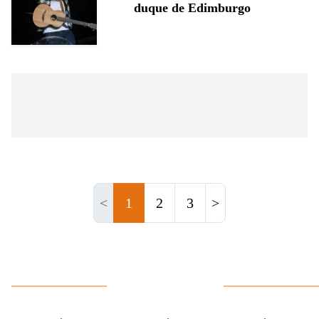
duque de Edimburgo
<
1
2
3
>