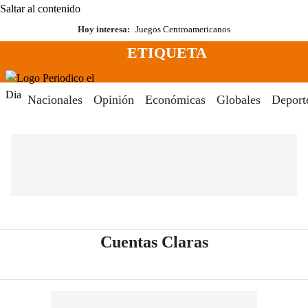
Saltar al contenido
Hoy interesa:
Juegos Centroamericanos
ETIQUETA
Menú
Periodico El Dia Digital
Nacionales
Opinión
Económicas
Globales
Deport
- Periódico El
Cuentas Claras