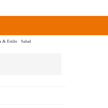
newsletter
Search
a & Estilo
Salud
 El Dia Digital