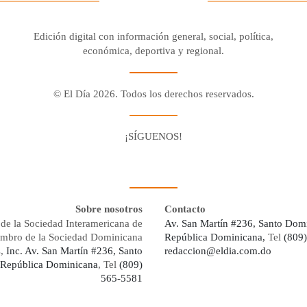
Edición digital con información general, social, política,
económica, deportiva y regional.
© El Día 2026. Todos los derechos reservados.
¡SÍGUENOS!
Facebook
Youtube
Twitter X
Instagram
Whatsapp
Sobre nosotros
Contacto
de la Sociedad Interamericana de
Av. San Martín #236, Santo Dom
embro de la Sociedad Dominicana
República Dominicana,
Tel
(809
s,
Inc. Av. San Martín #236, Santo
redaccion@eldia.com.do
República Dominicana
, Tel
(809)
565-5581