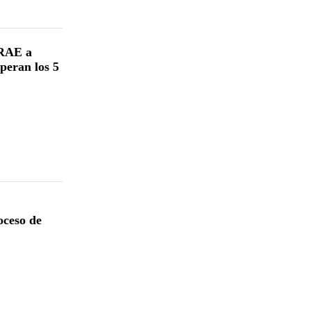
TRAE a
uperan los 5
oceso de