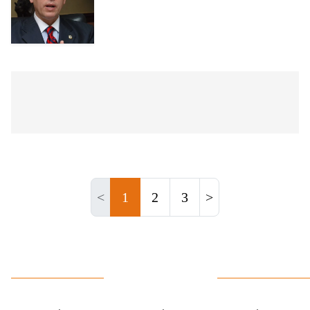
<
1
2
3
>