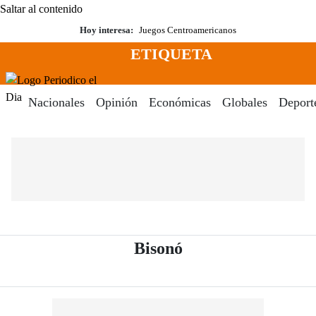
Saltar al contenido
Hoy interesa:
Juegos Centroamericanos
ETIQUETA
Menú
Periodico El Dia Digital
Nacionales
Opinión
Económicas
Globales
Deport
- Periódico El Dia 
Bisonó