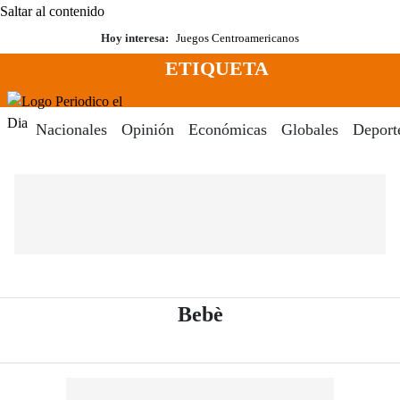
Saltar al contenido
Hoy interesa:
Juegos Centroamericanos
ETIQUETA
Menú
Periodico El Dia Digital
Nacionales
Opinión
Económicas
Globales
Deport
- Periódico El Dia 
Bebè