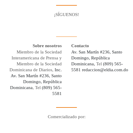
¡SÍGUENOS!
Facebook
Youtube
Twitter X
Instagram
Whatsapp
Sobre nosotros
Contacto
Miembro de la Sociedad
Av. San Martín #236, Santo
Interamericana de Prensa y
Domingo, República
Miembro de la Sociedad
Dominicana,
Tel
(809) 565-
Dominicana de Diarios,
Inc.
5581
redaccion@eldia.com.do
Av. San Martín #236, Santo
Domingo, República
Dominicana
, Tel
(809) 565-
5581
Comercializado por:
Digo Network