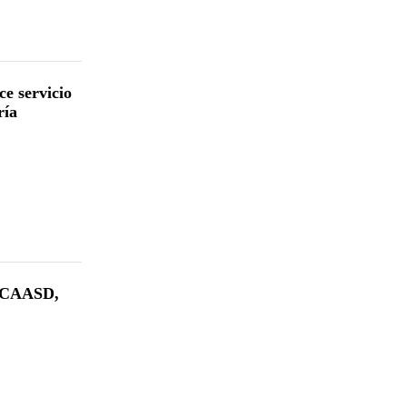
e servicio
ría
a CAASD,