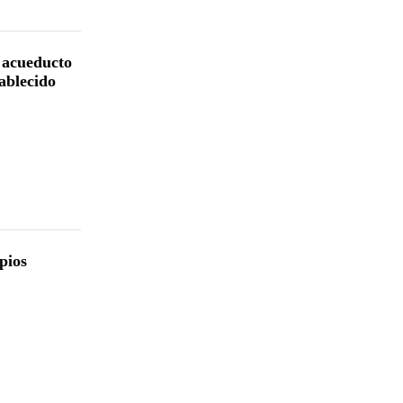
 acueducto
tablecido
pios