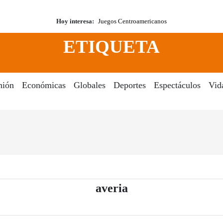
Hoy interesa:
Juegos Centroamericanos
ETIQUETA
nión
Económicas
Globales
Deportes
Espectáculos
Vid
- Periódico El Dia 
averia