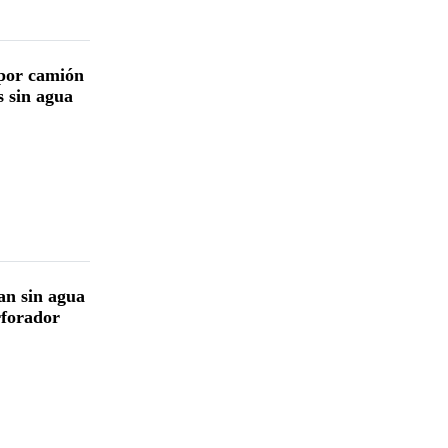
por camión
s sin agua
an sin agua
rforador