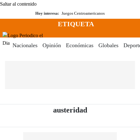
Saltar al contenido
Hoy interesa:
Juegos Centroamericanos
ETIQUETA
Menú
Periodico El Dia Digital
Nacionales
Opinión
Económicas
Globales
Deport
- Periódico El Di
austeridad