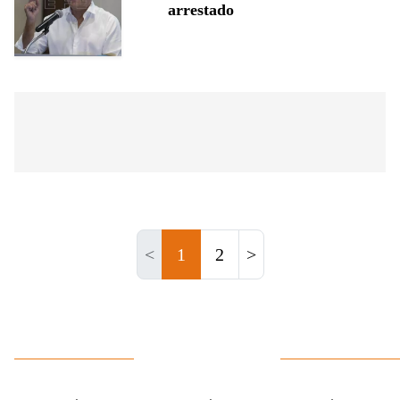
arrestado
<
1
2
>