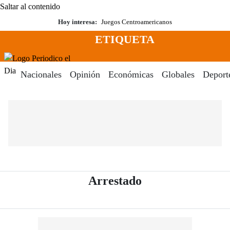
Saltar al contenido
Hoy interesa:
Juegos Centroamericanos
ETIQUETA
Menú
Periodico El Dia Digital
Nacionales
Opinión
Económicas
Globales
Deport
- Periódico El Di
Arrestado