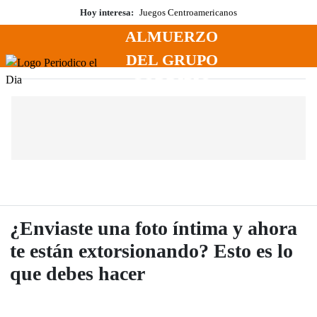
Saltar
Hoy interesa:
Juegos Centroamericanos
al
ALMUERZO
contenido
Menú
DEL GRUPO
Periodico El Dia Digital
CORRIPIO
¿Enviaste una foto íntima y ahora
te están extorsionando? Esto es lo
que debes hacer