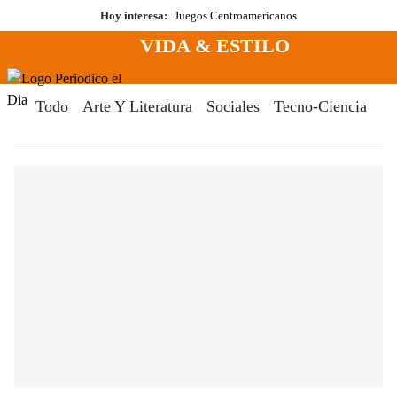
Saltar
Hoy interesa:
Juegos Centroamericanos
al
VIDA & ESTILO
contenido
Menú
Periodico El Dia Digital
Todo
Arte Y Literatura
Sociales
Tecno-Ciencia