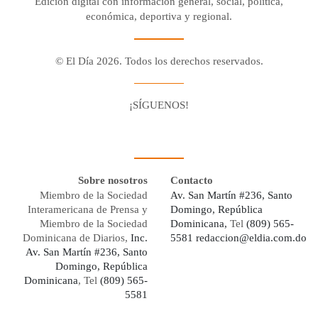
Edición digital con información general, social, política,
económica, deportiva y regional.
© El Día 2026. Todos los derechos reservados.
¡SÍGUENOS!
Facebook
Youtube
Twitter X
Instagram
Whatsapp
Sobre nosotros
Contacto
Miembro de la Sociedad
Av. San Martín #236, Santo
Interamericana de Prensa y
Domingo, República
Miembro de la Sociedad
Dominicana,
Tel
(809) 565-
Dominicana de Diarios,
Inc.
5581
redaccion@eldia.com.do
Av. San Martín #236, Santo
Domingo, República
Dominicana
, Tel
(809) 565-
5581