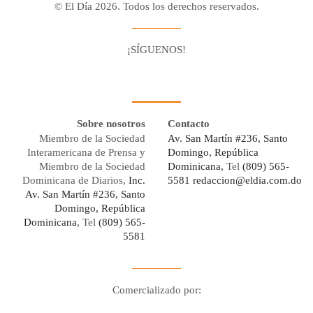
© El Día 2026. Todos los derechos reservados.
¡SÍGUENOS!
Facebook
Youtube
Twitter X
Instagram
Whatsapp
Sobre nosotros
Contacto
Miembro de la Sociedad
Av. San Martín #236, Santo
Interamericana de Prensa y
Domingo, República
Miembro de la Sociedad
Dominicana,
Tel
(809) 565-
Dominicana de Diarios,
Inc.
5581
redaccion@eldia.com.do
Av. San Martín #236, Santo
Domingo, República
Dominicana
, Tel
(809) 565-
5581
Comercializado por:
Digo Network