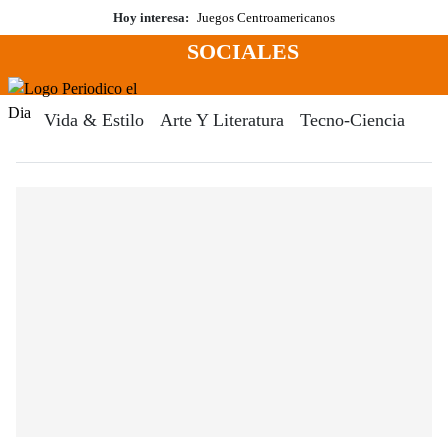
Saltar
Hoy interesa:
Juegos Centroamericanos
al
SOCIALES
contenido
Menú
Periodico El Dia Digital
Vida & Estilo
Arte Y Literatura
Tecno-Ciencia