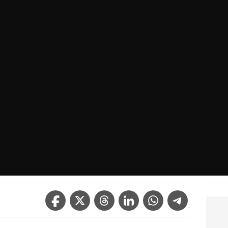
Facebook Icon
Twitter Icon
Threads Icon
Linkedin Icon
WhatsApp Icon
Telegram Icon