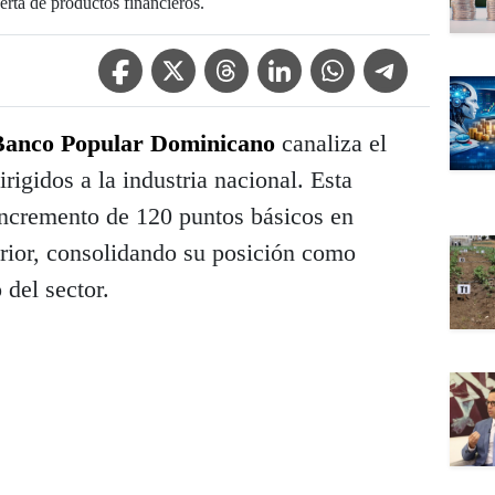
erta de productos financieros.
Facebook Icon
Twitter Icon
Threads Icon
Linkedin Icon
WhatsApp Icon
Telegram Icon
Banco Popular Dominicano
canaliza el
irigidos a la industria nacional. Esta
 incremento de 120 puntos básicos en
rior, consolidando su posición como
 del sector.