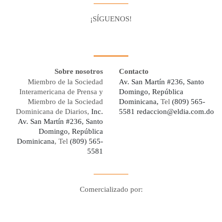
¡SÍGUENOS!
Facebook
Youtube
Twitter X
Instagram
Whatsapp
Sobre nosotros
Contacto
Miembro de la Sociedad
Av. San Martín #236, Santo
Interamericana de Prensa y
Domingo, República
Miembro de la Sociedad
Dominicana,
Tel
(809) 565-
Dominicana de Diarios,
Inc.
5581
redaccion@eldia.com.do
Av. San Martín #236, Santo
Domingo, República
Dominicana
, Tel
(809) 565-
5581
Comercializado por:
Digo Network