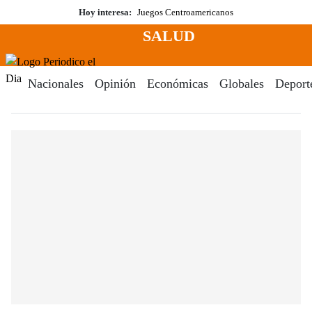
Saltar
Hoy interesa:
Juegos Centroamericanos
al
SALUD
contenido
Menú
Periodico El Dia Digital
Nacionales
Opinión
Económicas
Globales
Deport